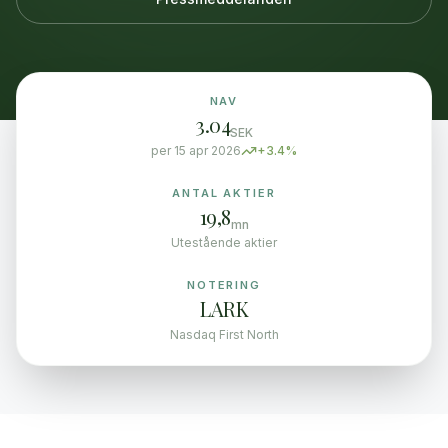
NAV
3.04
SEK
per 15 apr 2026
+3.4%
ANTAL AKTIER
19,8
mn
Utestående aktier
NOTERING
LARK
Nasdaq First North